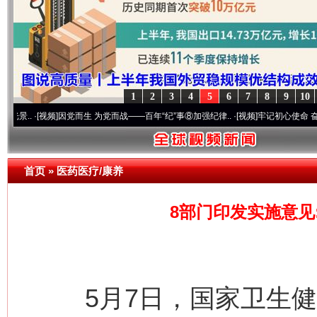
1
2
3
4
5
6
7
8
9
10
视频]
因党而生 为党而战——百年“纪”事⑧加强纪律..
·[视频]
牢记初心使命 奋进复兴征程丨
首页
»
医药医疗/康养
8部门印发实施意见
5月7日，国家卫生健