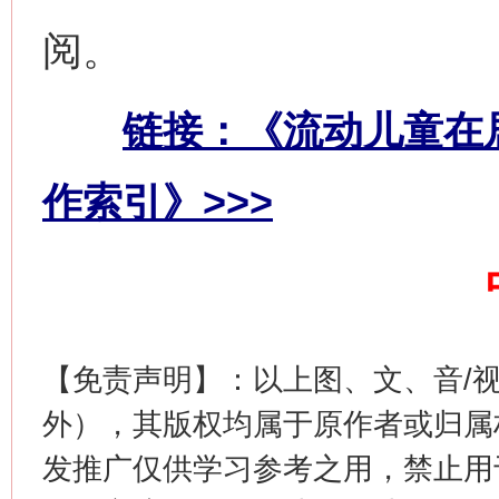
阅。
网上购药对药下症？
链接：《流动儿童在
作索引》>>>
【免责声明】：以上图、文、音/
这是一记警钟！
谢
外），其版权均属于原作者或归属
发推广仅供学习参考之用，禁止用