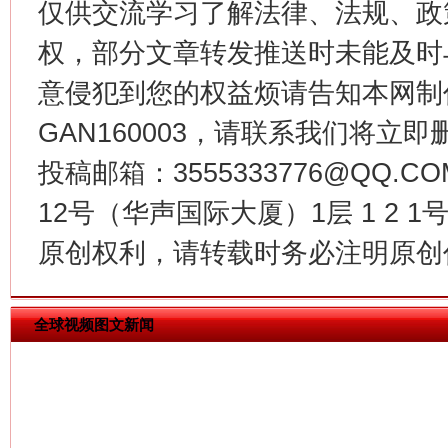
仅供交流学习了解法律、法规、政
权，部分文章转发推送时未能及时
意侵犯到您的权益烦请告知本网制作采编
GAN160003，请联系我们将立即删
投稿邮箱：3555333776@QQ
今
在谋一域中谋全局
12号（华声国际大厦）1层 1 2
原创权利，请转载时务必注明原创作
全球视频图文新闻
习近平的博鳌关键词
魏明亮