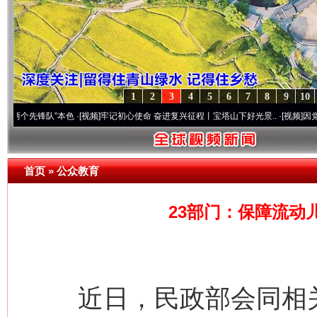
1
2
3
4
5
6
7
8
9
10
锋队”本色
·[视频]
牢记初心使命 奋进复兴征程丨宝塔山下好光景..
·[视频]
因党而生 为党
首页
»
公众教育
23部门：保障流动
近日，民政部会同相关