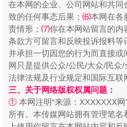
在本网的企业、公司网站和共同
揭批美国五大"原罪"
"炒
致的任何事态后果；
⑹
本网在各
责情形；
⑺
你在本网站留言的内
条款方可留言和反映投诉报料等
并承担一切因您的行为而直接或
网只是提供公众/公民/大众/民
法律法规及行业规定和国际互联
解纷+调解+退费，一次搞定
三、关于网络版权权属问题：
①
本网注明“来源：XXXXXXX网
所有。本传媒网站拥有管理笔名
上使用你留言在本网站内容和反