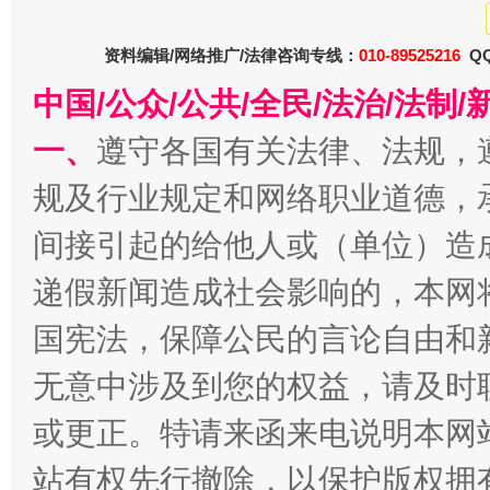
资料编辑/网络推广/法律咨询专线：
010-89525216
QQ
中国/公众/公共/全民/法治/法
一、
遵守各国有关法律、法规，
今
在谋一域中谋全局
规及行业规定和网络职业道德，
间接引起的给他人或（单位）造
递假新闻造成社会影响的，本网
国宪法，保障公民的言论自由和
无意中涉及到您的权益，请及时
或更正。特请来函来电说明本网
习近平的博鳌关键词
魏明亮
站有权先行撤除，以保护版权拥有者